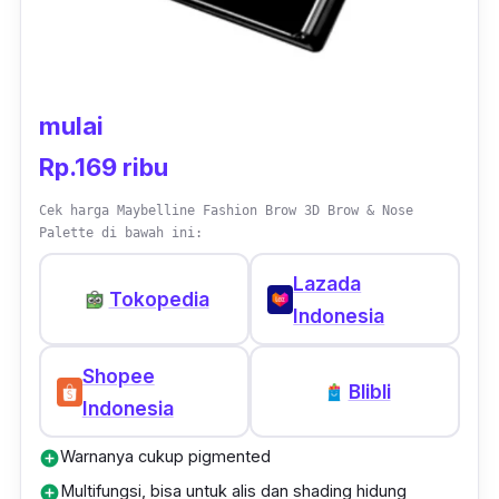
mulai
Rp.169 ribu
Cek harga Maybelline Fashion Brow 3D Brow & Nose
Palette di bawah ini:
Lazada
Tokopedia
Indonesia
Shopee
Blibli
Indonesia
Warnanya cukup pigmented
add_circle
Multifungsi, bisa untuk alis dan shading hidung
add_circle