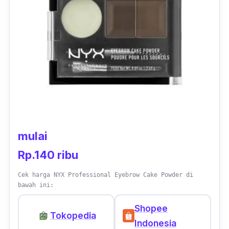
concealernya walaupun gak aku pakai.
Warnanya juga bagus dan lumayan awet tapi
pasti agak luntur kalau kena air. Kalo untuk
beginner kayanya agak kurang cocok tapi
kalo yang udah biasa pake alis mungkin bakal
suka pakai yang bentuknya begin," -
Rindia,
Member Female Daily
mulai
Rp.140 ribu
Cek harga NYX Professional Eyebrow Cake Powder di
bawah ini:
Shopee
Tokopedia
Indonesia