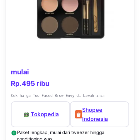
powder, kadang suka lupa pegang-pegan alis
sendiri, jadi kena powdernya deh tangannya,:
-
Ayia Setiawan, Member Female Daily
mulai
Rp.495 ribu
Cek harga Too Faced Brow Envy di bawah ini:
Shopee
Tokopedia
Indonesia
Paket lengkap, mulai dari tweezer hingga
add_circle
conditioning wax