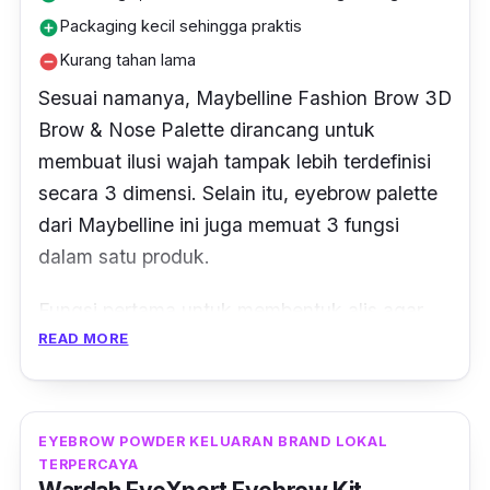
Packaging kecil sehingga praktis
add_circle
Kurang tahan lama
remove_circle
Sesuai namanya, Maybelline Fashion Brow 3D
Brow & Nose Palette dirancang untuk
membuat ilusi wajah tampak lebih terdefinisi
secara 3 dimensi. Selain itu, eyebrow
palette
dari Maybelline ini juga memuat 3 fungsi
dalam satu produk.
Fungsi pertama untuk membentuk alis agar
READ MORE
tampak rapih dengan formula
wax
-nya.
Fungsi kedua untuk mengisi alis sehingga
lebih tebal natural dengan
eyebrow powder,
dan fungsi terakhir yaitu memberikan
EYEBROW POWDER KELUARAN BRAND LOKAL
TERPERCAYA
contouring
pada wajah sehingga garis hidung