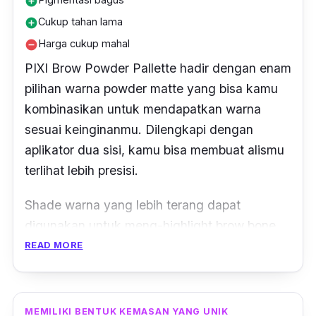
add_circle
Cukup tahan lama
add_circle
Harga cukup mahal
remove_circle
PIXI Brow Powder Pallette hadir dengan enam
pilihan warna powder matte yang bisa kamu
kombinasikan untuk mendapatkan warna
sesuai keinginanmu. Dilengkapi dengan
aplikator dua sisi, kamu bisa membuat alismu
terlihat lebih presisi.
Shade
warna yang lebih terang dapat
digunakan untuk meng-
highlight brow bone
mu. Hasilkan tulang alis yang tinggi dan alis
READ MORE
yang ter-
defined
dengan
eyebrow palette
dari
PIXI ini.
MEMILIKI BENTUK KEMASAN YANG UNIK