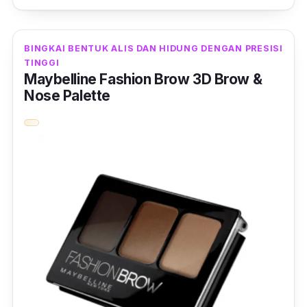
seharian. Dilengkapi dengan cermin, proses
touch up
kamu pastinya akan menjadi jauh
BINGKAI BENTUK ALIS DAN HIDUNG DENGAN PRESISI
lebih mudah.
TINGGI
Maybelline Fashion Brow 3D Brow &
Ulasan Terpercaya:
"Eyebrow palette yang
Nose Palette
beginner friendly. Untuk wax nya warna putih
bener bener beda dari wax alis kebanyakan.
Minus dari waxnya harus bener bener diblend
biar warna putihnya hilang. Untuk warna
lainnya pigmented. Untuk harga segitu udah
bagus apalagi dilengkapi kuas. Untuk
ketahanan biasa aja. Dilap tisu kering
langsung hilang," -
Sisil, Member Female Daily