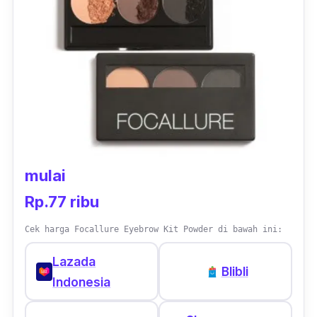
untuk yang alisnya udah tebel ya kayanya.
Tinggal sat set aja pakenya. Ada wax nya
juga. Brush bawaannya lumayan fungsi buat
dipake travelling. Harganya murah dan
bagus,” –
Karina Sulaiman, Member Female
Daily
mulai
Rp.77 ribu
Cek harga Focallure Eyebrow Kit Powder di bawah ini:
Lazada
Blibli
Indonesia