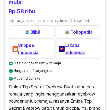
karena aku bosan jadi aku beli ini dan ini
mulai
adalah pertama kalinya juga coba brow
Rp.58 ribu
powder. Menurutku produk ini enak dan
gampang banget buat dipake, ga ribet dan
Cek harga Emina Top Secret Eyebrow di bawah ini:
cepet buat kasih full brow look gitu. tahan
Blibli
Tokopedia
seharian juga tapi belum pernah coba kalau
kena air sih, tapi aku suka!" -
Eve, Member
Shopee
Lazada
Female Daily
Indonesia
Indonesia
Bisa digunakan untuk remaja
add_circle
Harga relatif terjangkau
add_circle
Mudah digunakan
add_circle
Emina Top Secret Eyebrow Buat kamu para
remaja yang ingin menggunaakan eyebrow
powder untuk remaja, rasanya Emina Top
Secret Eyebrow patut untuk dicoba. Ya, brand