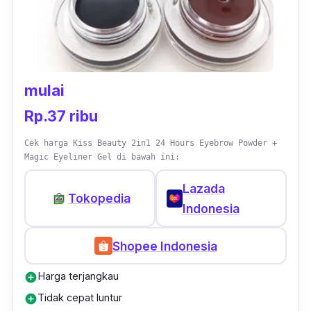
mulai
Rp.37 ribu
Cek harga Kiss Beauty 2in1 24 Hours Eyebrow Powder +
Magic Eyeliner Gel di bawah ini:
Lazada
Tokopedia
Indonesia
Shopee Indonesia
Harga terjangkau
add_circle
Tidak cepat luntur
add_circle