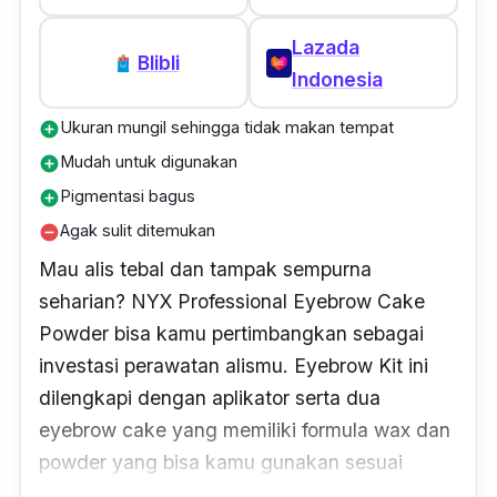
Lazada
Blibli
Indonesia
Ukuran mungil sehingga tidak makan tempat
add_circle
Mudah untuk digunakan
add_circle
Pigmentasi bagus
add_circle
Agak sulit ditemukan
remove_circle
Mau alis tebal dan tampak sempurna
seharian? NYX Professional Eyebrow Cake
Powder bisa kamu pertimbangkan sebagai
investasi perawatan alismu.
Eyebrow Kit
ini
dilengkapi dengan aplikator serta dua
eyebrow cake
yang memiliki
formula wax
dan
powder
yang bisa kamu gunakan sesuai
kebutuhanmu.