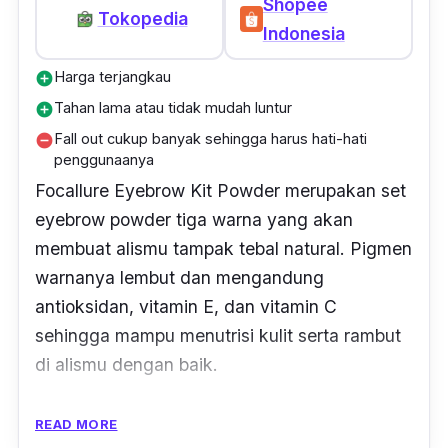
Shopee
Tokopedia
Indonesia
Harga terjangkau
add_circle
Tahan lama atau tidak mudah luntur
add_circle
Fall out cukup banyak sehingga harus hati-hati
remove_circle
penggunaanya
Focallure Eyebrow Kit Powder merupakan set
eyebrow powder
tiga warna yang akan
membuat alismu tampak tebal natural. Pigmen
warnanya lembut dan mengandung
antioksidan, vitamin E, dan vitamin C
sehingga mampu menutrisi kulit serta rambut
di alismu dengan baik.
Eyebrow powder
ini juga dilengkapi dengan
READ MORE
formula tahan air sehingga aman digunakan