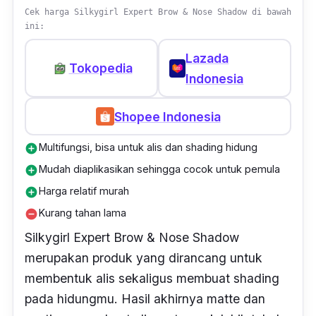
Cek harga Silkygirl Expert Brow & Nose Shadow di bawah
ini:
Lazada
Tokopedia
Indonesia
Shopee Indonesia
Multifungsi, bisa untuk alis dan shading hidung
add_circle
Mudah diaplikasikan sehingga cocok untuk pemula
add_circle
Harga relatif murah
add_circle
Kurang tahan lama
remove_circle
Silkygirl Expert Brow & Nose Shadow
merupakan produk yang dirancang untuk
membentuk alis sekaligus membuat
shading
pada hidungmu. Hasil akhirnya
matte
dan