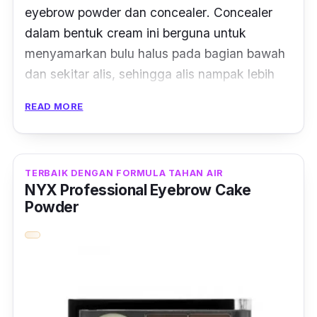
eyebrow powder
dan
concealer
. Concealer
dalam bentuk
cream
ini berguna untuk
menyamarkan bulu halus pada bagian bawah
dan sekitar alis, sehingga alis nampak lebih
rapih.
READ MORE
Dengan dilengkapi aplikator
mini spoolie
brush,
Wardah EyeXpert Eyebrow Kit ini akan
sangat mudah diaplikasikan bahkan presisi
TERBAIK DENGAN FORMULA TAHAN AIR
NYX Professional Eyebrow Cake
untuk menjangkau sudut-sudut alis terbilang
Powder
cukup baik. Variasi 2 warna dari
eyebrow
powder
-nya akan membuat alis terlihat lebih
tebal secara natural dan membaur dengan
warna asli alis kamu.
Ulasan Terpercaya:
"Bagus sepaket gitu ada