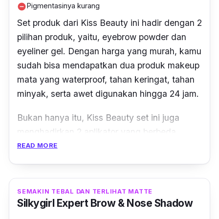
Pigmentasinya kurang
remove_circle
Set produk dari Kiss Beauty ini hadir dengan 2
pilihan produk, yaitu,
eyebrow powder
dan
eyeliner gel
. Dengan harga yang murah, kamu
sudah bisa mendapatkan dua produk makeup
mata yang
waterproof,
tahan keringat, tahan
minyak, serta awet digunakan hingga 24 jam.
Bukan hanya itu, Kiss Beauty
set
ini juga
menghadirkan 2 aplikator yang berbeda
sesuai produknya.
READ MORE
SEMAKIN TEBAL DAN TERLIHAT MATTE
Silkygirl Expert Brow & Nose Shadow