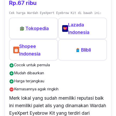
Rp.67 ribu
Cek harga Wardah EyeXpert Eyebrow Kit di bawah ini:
Lazada
Tokopedia
Indonesia
Shopee
Blibli
Indonesia
Cocok untuk pemula
add_circle
Mudah dibaurkan
add_circle
Harga terjangkau
add_circle
Kemasannya agak ringkih
remove_circle
Merk
lokal yang sudah memiliki reputasi baik
ini memiliki palet alis yang dinamakan Wardah
EyeXpert Eyebrow Kit yang terdiri dari