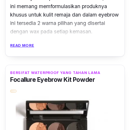
ini memang memformulasikan produknya
khusus untuk kulit remaja dan dalam eyebrow
ini tersedia 2 warna pilihan yang disertai
dengan wax pada setiap kemasan.
Pada setiap kemasan Emina Top Secret
READ MORE
Eyebrow terdapat aplikator
angled brush
serta
spoolie
berukuran kecil yang berguna untuk
mengambil wax supaya alis terlihat lebih on.
BERSIFAT WATERPROOF YANG TAHAN LAMA
Focallure Eyebrow Kit Powder
Untuk kemasan, Emina Top Secret Eyebrow
terkemas dalam case berwarna transparan.
Mirip dengan keluaran Wardah.
Ulasan Terpercaya:
“Kedua kalinya beli brow
shadow emina setelah sempet mampir ke eye
brow pencil merk lain. Direkomendasikan