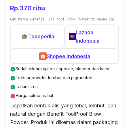
Rp.370 ribu
Cek harga Benefit FoolProof Brow Powder di bawah ini:
Lazada
Tokopedia
Indonesia
Shopee Indonesia
Sudah dilengkapi mini spoolie, blender dan kaca
add_circle
Tekstur powder lembut dan pigmented
add_circle
Tahan lama
add_circle
Harga cukup mahal
remove_circle
Dapatkan bentuk alis yang tebal, lembut, dan
natural dengan Benefit FoolProof Brow
Powder. Produk ini dikemas dalam
packaging