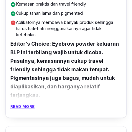
Kemasan praktis dan travel friendly
add_circle
Cukup tahan lama dan pigmented
add_circle
Aplikatornya membawa banyak produk sehingga
remove_circle
harus hati-hati menggunakannya agar tidak
ketebalan
Editor's Choice: Eyebrow powder keluaran
BLP ini terbilang wajib untuk dicoba.
Pasalnya, kemasannya cukup travel
friendly sehingga tidak makan tempat.
Pigmentasinya juga bagus, mudah untuk
diaplikasikan, dan harganya relatif
terjangkau.
READ MORE
Sedang cari
eyebrow powder
lokal? Kamu
wajib untuk melirik BLP Beauty Brow Powder.
Dengan bentuk
tube
maskara, produk BLP