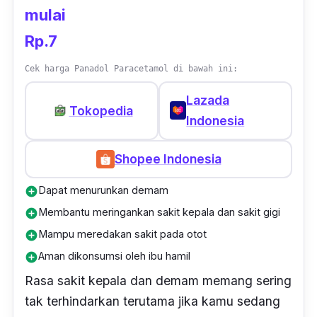
mulai
Rp.7
Cek harga Panadol Paracetamol di bawah ini:
Lazada
Tokopedia
Indonesia
Shopee Indonesia
Dapat menurunkan demam
add_circle
Membantu meringankan sakit kepala dan sakit gigi
add_circle
Mampu meredakan sakit pada otot
add_circle
Aman dikonsumsi oleh ibu hamil
add_circle
Rasa sakit kepala dan demam memang sering
tak terhindarkan terutama jika kamu sedang