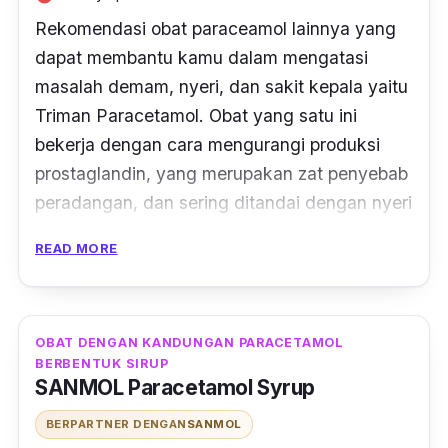
Rekomendasi obat paraceamol lainnya yang
dapat membantu kamu dalam mengatasi
masalah demam, nyeri, dan sakit kepala yaitu
Triman Paracetamol. Obat yang satu ini
bekerja dengan cara mengurangi produksi
prostaglandin, yang merupakan zat penyebab
peradangan, dan sering ditandai dengan nyeri
serta demam.
READ MORE
Dikemas dalam kemasan strip, obat ini
berisikan 10 buat tablet dalam setiap stripnya.
Sama seperti merk obat sebelumnya, dalam 1
OBAT DENGAN KANDUNGAN PARACETAMOL
BERBENTUK SIRUP
tablet terdapat kandungan 500 gram
SANMOL Paracetamol Syrup
paracetamol yang memiliki sifat antipiretik
dan analgesik, yang membuatnya ampuh
BERPARTNER DENGAN
SANMOL