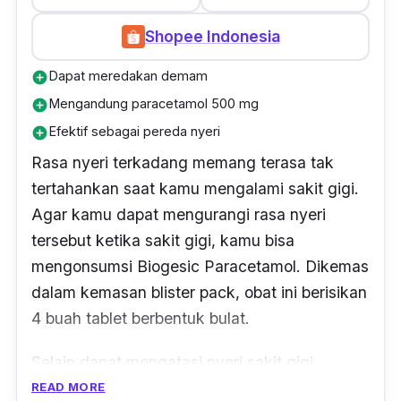
Shopee Indonesia
Dapat meredakan demam
add_circle
Mengandung paracetamol 500 mg
add_circle
Efektif sebagai pereda nyeri
add_circle
Rasa nyeri terkadang memang terasa tak
tertahankan saat kamu mengalami sakit gigi.
Agar kamu dapat mengurangi rasa nyeri
tersebut ketika sakit gigi, kamu bisa
mengonsumsi Biogesic Paracetamol. Dikemas
dalam kemasan
blister pack
, obat ini berisikan
4 buah tablet berbentuk bulat.
Selain dapat mengatasi nyeri sakit gigi,
paracetamol ini juga memiliki klaim efektif
READ MORE