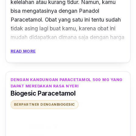
kelelahan atau kurang tidur. Namun, kamu
bisa mengatasinya dengan Panadol
Paracetamol. Obat yang satu ini tentu sudah
tidak asing lagi buat kamu, karena obat ini
mudah didapatkan dimana saja dengan harga
yang terjangkau.
READ MORE
Dalam satu kemasannya, paracetamol ini
memiliki 10 tablet, dengan kandungan 500 mg
paracetamol yang diyakini efektif dan dapat
DENGAN KANDUNGAN PARACETAMOL 500 MG YANG
DAPAT MEREDAKAN RASA NYERI
bekerja cepat. Adapun keunggulannya dari
Biogesic Paracetamol
obat ini dapat membantu menurunkan
demam, meredakan sakit kepala, sakit gigi,
BERPARTNER DENGAN
BIOGESIC
serta rasa nyeri atau sakit pada otot.
Obat paracetamol atau asetamonifen ini juga