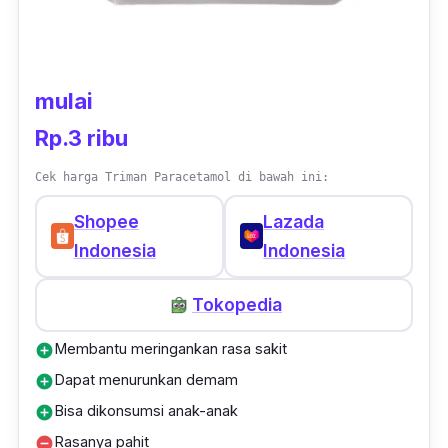
mulai
Rp.3 ribu
Cek harga Triman Paracetamol di bawah ini:
Shopee
Lazada
Indonesia
Indonesia
Tokopedia
Membantu meringankan rasa sakit
add_circle
Dapat menurunkan demam
add_circle
Bisa dikonsumsi anak-anak
add_circle
Rasanya pahit
remove_circle