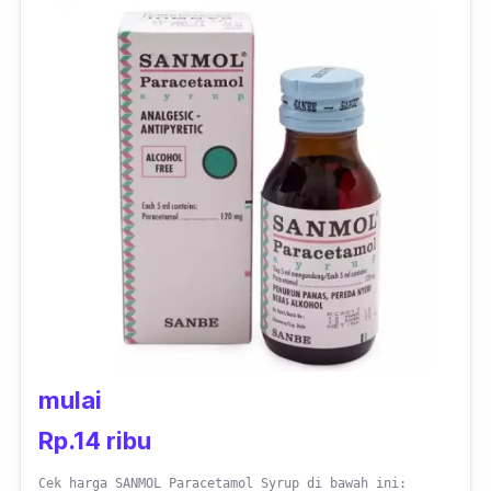
dalam mengatasi demam dan rasa nyeri.
Memiliki bentuk obat yang memanjang
dengan ukuran sedang, obat ini juga bisa
dikonsumsi oleh anak-anak, sesuai dengan
dosis yang dianjurkan pada kemasan.
mulai
Rp.14 ribu
Cek harga SANMOL Paracetamol Syrup di bawah ini: