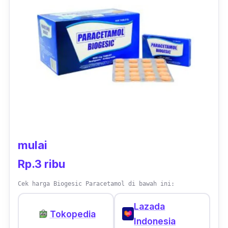
dipercaya aman untuk ibu hamil sebagai obat
penghilang rasa sakit. Sehingga kamu tidak
perlu khawatir akan terjadi efek samping pada
janin.
mulai
Rp.3 ribu
Cek harga Biogesic Paracetamol di bawah ini:
Lazada
Tokopedia
Indonesia