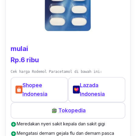
mulai
Rp.6 ribu
Cek harga Rodemol Paracetamol di bawah ini:
Shopee
Lazada
Indonesia
Indonesia
Tokopedia
Meredakan nyeri sakit kepala dan sakit gigi
add_circle
Mengatasi demam gejala flu dan demam pasca
add_circle