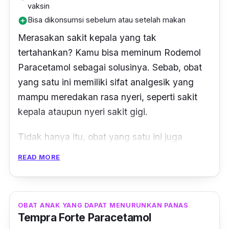
vaksin
Bisa dikonsumsi sebelum atau setelah makan
add_circle
Merasakan sakit kepala yang tak
tertahankan? Kamu bisa meminum Rodemol
Paracetamol sebagai solusinya. Sebab, obat
yang satu ini memiliki sifat analgesik yang
mampu meredakan rasa nyeri, seperti sakit
kepala ataupun nyeri sakit gigi.
Tidak hanya itu, obat yang satu ini juga
memiliki sifat antipiretik yang mampu
READ MORE
meredakan demam, baik demam gejala flu
atau demam setelah vaksin. Untuk
kemasannya sendiri, obat yang satu ini
OBAT ANAK YANG DAPAT MENURUNKAN PANAS
memiliki
packaging blister
, yang mana dalam
Tempra Forte Paracetamol
setiap blister tersedia 10 tablet.