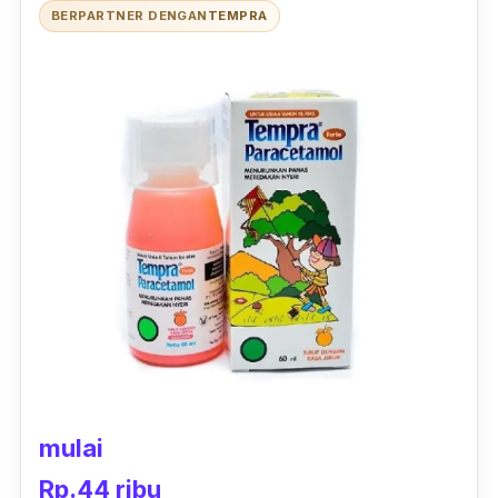
BERPARTNER DENGAN
TEMPRA
Sama seperti beberapa produk sebelumnya,
dalam setiap tablet tersebut, terkandung 500
mg paracetamol. Meski berbentuk tablet, obat
ini juga bisa dikonsumsi anak usia 6 sampai 12
tahun, sesuai dengan dosis yang tertera pada
kemasan. Kamu juga bisa mengonsumsi
paracetamol ini, baik sebelum atau sesudah
makan.
mulai
Rp.44 ribu