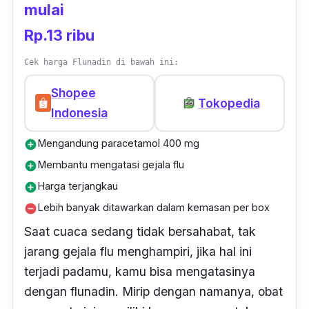
mulai
Rp.13 ribu
Cek harga Flunadin di bawah ini:
Shopee
Tokopedia
Indonesia
Mengandung paracetamol 400 mg
add_circle
Membantu mengatasi gejala flu
add_circle
Harga terjangkau
add_circle
Lebih banyak ditawarkan dalam kemasan per box
remove_circle
Saat cuaca sedang tidak bersahabat, tak
jarang gejala flu menghampiri, jika hal ini
terjadi padamu, kamu bisa mengatasinya
dengan flunadin. Mirip dengan namanya, obat