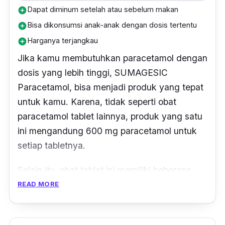
Dapat diminum setelah atau sebelum makan
add_circle
Bisa dikonsumsi anak-anak dengan dosis tertentu
add_circle
Harganya terjangkau
add_circle
Jika kamu membutuhkan paracetamol dengan
dosis yang lebih tinggi, SUMAGESIC
Paracetamol, bisa menjadi produk yang tepat
untuk kamu. Karena, tidak seperti obat
paracetamol tablet lainnya, produk yang satu
ini mengandung 600 mg paracetamol untuk
setiap tabletnya.
Selain itu, obat tablet ini memiliki beberapa
klaim diantaranya yaitu dapat menurunkan
READ MORE
demam dan meringankan rasa sakit, seperti
sakit kepala, sakit gigi, sakit pada otot dan