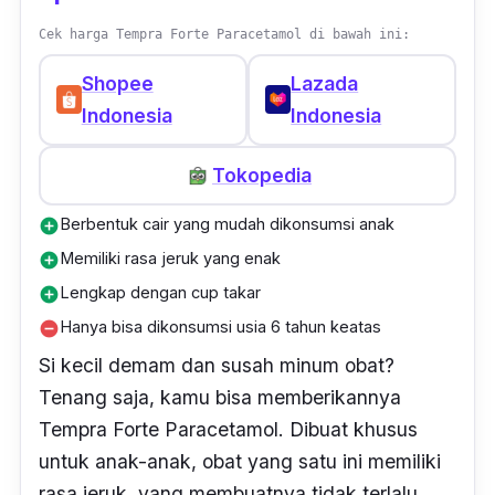
Cek harga Tempra Forte Paracetamol di bawah ini:
Shopee
Lazada
Indonesia
Indonesia
Tokopedia
Berbentuk cair yang mudah dikonsumsi anak
add_circle
Memiliki rasa jeruk yang enak
add_circle
Lengkap dengan cup takar
add_circle
Hanya bisa dikonsumsi usia 6 tahun keatas
remove_circle
Si kecil demam dan susah minum obat?
Tenang saja, kamu bisa memberikannya
Tempra Forte Paracetamol. Dibuat khusus
untuk anak-anak, obat yang satu ini memiliki
rasa jeruk, yang membuatnya tidak terlalu