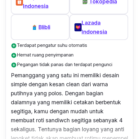
Tokopedia
Indonesia
Lazada
Blibli
Indonesia
Terdapat pengatur suhu otomatis
add_circle
Hemat ruang penyimpanan
add_circle
Pegangan tidak panas dan terdapat pengunci
add_circle
Pemanggang yang satu ini memiliki desain
simple
dengan kesan
clean
dari warna
putihnya yang polos. Dengan bagian
dalamnya yang memiliki cetakan berbentuk
segitiga, kamu dengan mudah untuk
membuat roti sandiwch segitiga sebanyak 4
sekaligus. Tentunya bagian loyang yang anti
lengket tidak akan membuat rotimu menempel