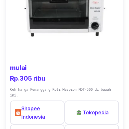
lagi lapisan dalamnya merupakan lapisan anti
lengket sehingga tidak akan ada bagian roti
yang menempel. Jadi, bagian dalamnya
mudah dibersihkan.
mulai
Rp.305 ribu
Cek harga Pemanggang Roti Maspion MOT-500 di bawah
ini:
Shopee
Tokopedia
Indonesia