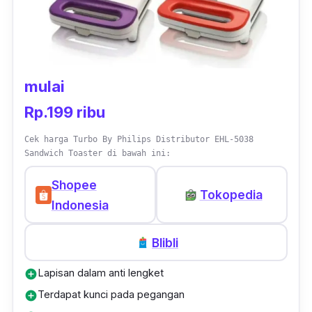
jumlah banyak. Terlebih lagi oven ini
menyediakan nampan sebagai wadah atau
tempat menyimpan makanan untuk
dipanggang.
mulai
Rp.199 ribu
Cek harga Turbo By Philips Distributor EHL-5038
Sandwich Toaster di bawah ini:
Shopee
Tokopedia
Indonesia
Blibli
Lapisan dalam anti lengket
add_circle
Terdapat kunci pada pegangan
add_circle