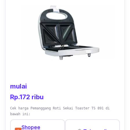
Daya listrik 600 watt, pemanggang roti ini
dapat menghemat listrik karena dapat mati
sendiri secara otomatis. Kamu dapat melihat
alat apakah berfungsi dengan baik di bagian
lampu indikatornya. Untuk menggunakan alat
ini diharapkan menyalakan pemanggangnya
terlebih dahulu agar posisi knop terkuni. Jika
tidak, posisi knop akan balik kembali.
mulai
Rp.172 ribu
Cek harga Pemanggang Roti Sekai Toaster TS 891 di
bawah ini:
Shopee