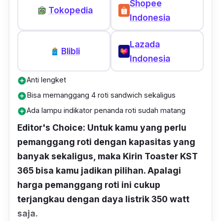
Shopee
Tokopedia
Indonesia
Lazada
Blibli
Indonesia
Anti lengket
add_circle
Bisa memanggang 4 roti sandwich sekaligus
add_circle
Ada lampu indikator penanda roti sudah matang
add_circle
Editor's Choice: Untuk kamu yang perlu
pemanggang roti dengan kapasitas yang
banyak sekaligus, maka Kirin Toaster KST
365 bisa kamu jadikan pilihan. Apalagi
harga pemanggang roti ini cukup
terjangkau dengan daya listrik 350 watt
saja.