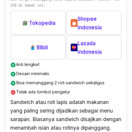
258 di bawah ini:
Shopee
Tokopedia
Indonesia
Lazada
Blibli
Indonesia
Anti lengket
add_circle
Desain minimalis
add_circle
Bisa memanggang 2 roti sandwich sekaligus
add_circle
Tidak ada tombol pengatur
remove_circle
Sandwich
atau roti lapis adalah makanan
yang paling sering dijadikan sebagai menu
sarapan. Biasanya
sandwich
disajikan dengan
menambah isian atau rotinya dipanggang.