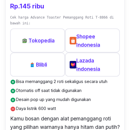
Rp.145 ribu
Cek harga Advance Toaster Pemanggang Roti T-8866 di
bawah ini:
Shopee
Tokopedia
Indonesia
Lazada
Blibli
Indonesia
Bisa memanggang 2 roti sekaligus secara utuh
add_circle
Otomatis off saat tidak digunakan
add_circle
Desain pop up yang mudah digunakan
add_circle
Daya listrik 600 watt
remove_circle
Kamu bosan dengan alat pemanggang roti
yang pilihan warnanya hanya hitam dan putih?