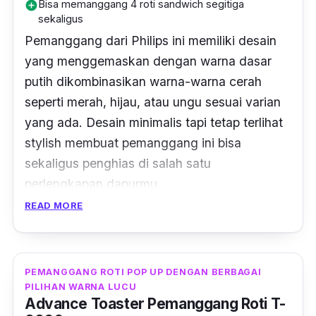
Bisa memanggang 4 roti sandwich segitiga
add_circle
sekaligus
Pemanggang dari Philips ini memiliki desain
yang menggemaskan dengan warna dasar
putih dikombinasikan warna-warna cerah
seperti merah, hijau, atau ungu sesuai varian
yang ada. Desain minimalis tapi tetap terlihat
stylish membuat pemanggang ini bisa
sekaligus penghias di salah satu
perlengkapan dapurmu.
READ MORE
Bagian dalam pemanggang roti ini memiliki
lapisan anti lengket yang mudah dibersihkan.
Bahkan kamu tidak perlu memakai margarin
PEMANGGANG ROTI POP UP DENGAN BERBAGAI
atau minyak karena lapisan anti lengket ini.
PILIHAN WARNA LUCU
Kamu bisa memanggang roti dengan bentuk
Advance Toaster Pemanggang Roti T-