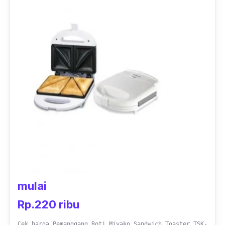
Kapasitas oven ini cukup besar dengan 18
liter, sehingga kamu bisa memasak dalam
jumlah banyak. Selain itu, penggunaan oven
ini juga sangat mudah karena disediakan
kontrol waktu, suhu yang bisa kamu atur
sesuai kebutuhan. Oven pemanggang roti ini,
memiliki fungsi
rotissie
dan dapat mencapai
suhu panas maksimal hingga 250 derajat. Itu
sebabnya masakan di dalam oven ini dapat
matang secara merata.
mulai
Rp.220 ribu
Cek harga Pemanggang Roti Miyako Sandwich Toaster TSK-