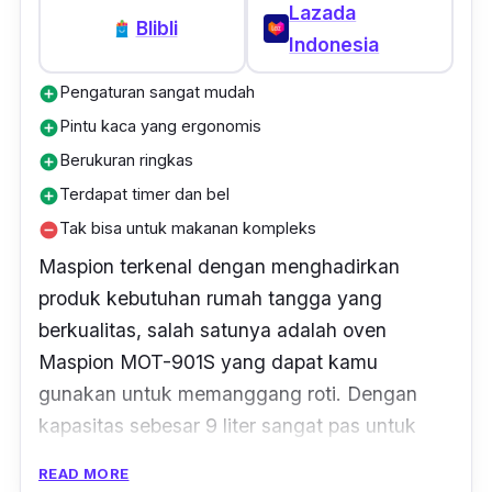
Lazada
Blibli
Indonesia
Pengaturan sangat mudah
add_circle
Pintu kaca yang ergonomis
add_circle
Berukuran ringkas
add_circle
Terdapat timer dan bel
add_circle
Tak bisa untuk makanan kompleks
remove_circle
Maspion terkenal dengan menghadirkan
produk kebutuhan rumah tangga yang
berkualitas, salah satunya adalah oven
Maspion MOT-901S yang dapat kamu
gunakan untuk memanggang roti. Dengan
kapasitas sebesar 9 liter sangat pas untuk
porsi masakan keluarga kecil. Selain
READ MORE
memanggang roti, kamu juga bisa memasak