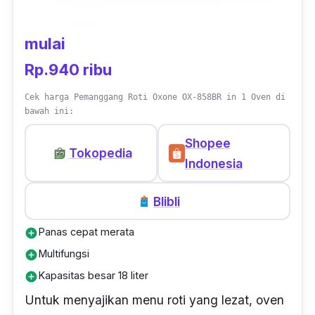
mulai
Rp.940 ribu
Cek harga Pemanggang Roti Oxone OX-858BR in 1 Oven di
bawah ini:
Shopee
Tokopedia
Indonesia
Blibli
Panas cepat merata
add_circle
Multifungsi
add_circle
Kapasitas besar 18 liter
add_circle
Untuk menyajikan menu roti yang lezat, oven