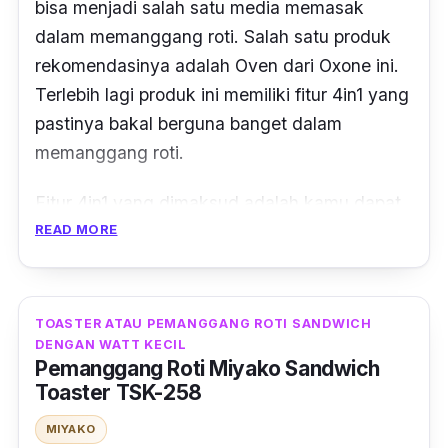
bisa menjadi salah satu media memasak
dalam memanggang roti. Salah satu produk
rekomendasinya adalah Oven dari Oxone ini.
Terlebih lagi produk ini memiliki fitur 4in1 yang
pastinya bakal berguna banget dalam
memanggang roti.
Fitur 4in1 yang dimaksud adalah kamu dapat
menggunakan oven ini dengan berbagai
READ MORE
macam cara memasak, antara lain
memanaskan, mencairkan, memanggang dan
membakar makanan. Adanya teknologi
BBQ
TOASTER ATAU PEMANGGANG ROTI SANDWICH
& Rottiseries Pick
ini kamu juga bisa
DENGAN WATT KECIL
Pemanggang Roti Miyako Sandwich
mengembangkan kue dan memanggang
Toaster TSK-258
ayam dengan cepat dan merata.
MIYAKO