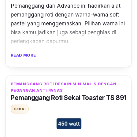
Pemanggang dari Advance ini hadirkan alat
pemanggang roti dengan warna-warna soft
pastel yang menggemaskan. Pilihan warna ini
bisa kamu jadikan juga sebagi penghias di
perlengkapan dapurmu.
READ MORE
Dengan desain pemanggang roti
pop up
,
kamu bisa memanggang 2 roti sekaligus
secara otomatis. Slot pemanggang roti juga
cukup lebar sehingga kamu bisa
PEMANGGANG ROTI DESAIN MINIMALIS DENGAN
PEGANGAN ANTI PANAS
memanggang roti secara utuh dan hasil yang
Pemanggang Roti Sekai Toaster TS 891
didapat akan matang secara merata. Selain
itu, ada baki sebagai wadah dari sisa-sisa
SEKAI
remah roti saat dipanggang yang mudah
kamu lepas dan bersihkan.