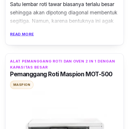
Satu lembar roti tawar biasanya terlalu besar
sehingga akan dipotong diagonal membentuk
segitiga. Namun, karena bentuknya ini agak
menyulitkan untuk dipanggang dengan alat
READ MORE
biasa.
Untungnya brand Miyako menghadirkan alat
pemanggang roti dengan desain khusus
ALAT PEMANGGANG ROTI DAN OVEN 2 IN 1 DENGAN
KAPASITAS BESAR
untuk memanggang roti
sandwich.
Bagian
Pemanggang Roti Maspion MOT-500
dalamnya terdapat tempat untuk
memanggang dua roti berbentuk segitiga
MASPION
sekaligus.
Desainnya minimalis tanpa banyak tombol
pengaturan memudahkanmu dalam
menggunakan alat pemanggang roti. Terlebih