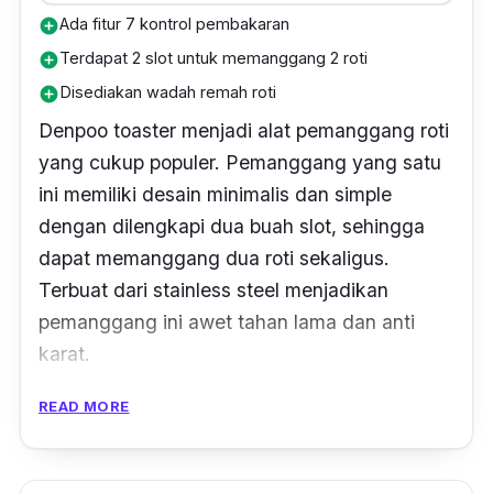
Ada fitur 7 kontrol pembakaran
add_circle
Terdapat 2 slot untuk memanggang 2 roti
add_circle
Disediakan wadah remah roti
add_circle
Denpoo toaster menjadi alat pemanggang roti
yang cukup populer. Pemanggang yang satu
ini memiliki desain minimalis dan simple
dengan dilengkapi dua buah slot, sehingga
dapat memanggang dua roti sekaligus.
Terbuat dari
stainless steel
menjadikan
pemanggang ini awet tahan lama dan anti
karat.
Pemanggang ini juga didesain agar dapat
READ MORE
digunakan dengan mudah dan praktis. Kamu
cukup menaikkan tombol di bagian sisinya