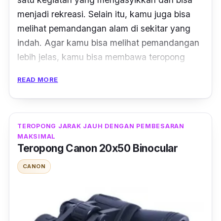
menjadi rekreasi. Selain itu, kamu juga bisa
melihat pemandangan alam di sekitar yang
indah. Agar kamu bisa melihat pemandangan
lebih jelas, kamu bisa membawa teropong
Suncore Magnification Binocular.
READ MORE
Sesuai dengan namanya, produk ini
dilengkapi dengan fitur
magnification
yang
memiliki pembesaran 10 x 25 atau setara 114 –
TEROPONG JARAK JAUH DENGAN PEMBESARAN
MAKSIMAL
1000 meter. Objek yang kamu lihat juga dapat
Teropong Canon 20x50 Binocular
terlihat lebih luas dan jelas, karena memiliki
sudut pandang hingga 8,5 derajat. Dengan
CANON
desain yang minimalis, teropong ini memiliki
bobot yang ringan, sehingga membuatnya
lebih mudah untuk dibawa.