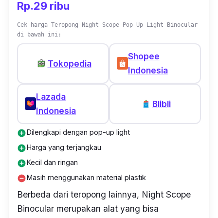
Rp.29 ribu
Cek harga Teropong Night Scope Pop Up Light Binocular
di bawah ini:
Shopee
Tokopedia
Indonesia
Lazada
Blibli
Indonesia
Dilengkapi dengan pop-up light
add_circle
Harga yang terjangkau
add_circle
Kecil dan ringan
add_circle
Masih menggunakan material plastik
remove_circle
Berbeda dari teropong lainnya, Night Scope
Binocular merupakan alat yang bisa