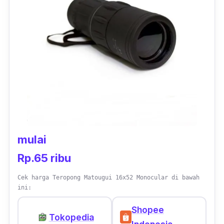
penutup
flip
yang dapat menjaga lensa agar
tetap bening dan bebas debu saat tidak
digunakan.
mulai
Rp.65 ribu
Cek harga Teropong Matougui 16x52 Monocular di bawah
ini:
Shopee
Tokopedia