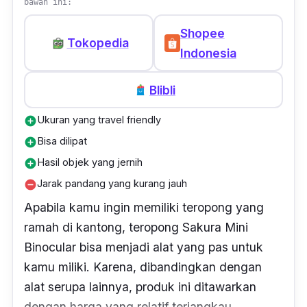
bawah ini:
Shopee
Tokopedia
Indonesia
Blibli
Ukuran yang travel friendly
add_circle
Bisa dilipat
add_circle
Hasil objek yang jernih
add_circle
Jarak pandang yang kurang jauh
remove_circle
Apabila kamu ingin memiliki teropong yang
ramah di kantong, teropong Sakura Mini
Binocular bisa menjadi alat yang pas untuk
kamu miliki. Karena, dibandingkan dengan
alat serupa lainnya, produk ini ditawarkan
dengan harga yang relatif terjangkau.