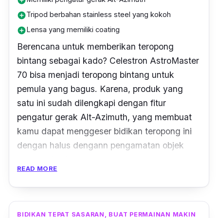
add_circle
Tripod berbahan stainless steel yang kokoh
add_circle
Lensa yang memiliki coating
add_circle
Berencana untuk memberikan teropong
bintang sebagai kado? Celestron AstroMaster
70 bisa menjadi teropong bintang untuk
pemula yang bagus. Karena, produk yang
satu ini sudah dilengkapi dengan fitur
pengatur gerak
Alt-Azimuth
, yang membuat
kamu dapat menggeser bidikan teropong ini
dengan halus dengann pengamatan objek
yang lebih akurat.
READ MORE
Bagian lensanya pun dilengkapi dengan
coating
yang membuat lensa jadi bening,
sehingga objek yang dilihat jadi semakin jelas.
BIDIKAN TEPAT SASARAN, BUAT PERMAINAN MAKIN