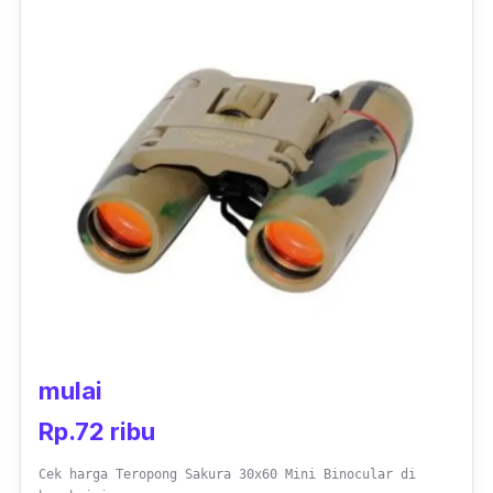
membuat objek yang dilihat jadi lebih kontras.
Dengan bentuk silinder dan dilengkapi
dengan tas khusus, membuat produk ini lebih
mudah untuk dibawa berpergian. Materialnya
kuat dan tahan lama, menjadikan teleskop ini
cocok digunakan untuk berpetualang.
mulai
Rp.72 ribu
Cek harga Teropong Sakura 30x60 Mini Binocular di