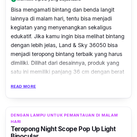
Bisa mengamati bintang dan benda langit
lainnya di malam hari, tentu bisa menjadi
kegiatan yang menyenangkan sekaligus
edukatif. Jika kamu ingin bisa melihat bintang
dengan lebih jelas, Land & Sky 36050 bisa
menjadi teropong bintang terbaik yang harus
dimiliki. Dilihat dari desainnya, produk yang
satu ini memiliki panjang 36 cm dengan berat
sekitar 1.6 kilogram.
READ MORE
Meski terbilang cukup berat, namun teropong
bintang ini memiliki lensa yang dilengkapi
dengan
coating
khusus, yang membuatnya
DENGAN LAMPU UNTUK PEMANTAUAN DI MALAM
jadi lebih jernih, dan tahan kabut ataupun
HARI
Teropong Night Scope Pop Up Light
sinar UV dari matahari. Selain itu, dilengkapi
Binocular