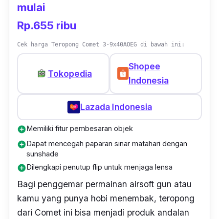
mulai
Rp.655 ribu
Cek harga Teropong Comet 3-9x40AOEG di bawah ini:
Shopee
Tokopedia
Indonesia
Lazada Indonesia
Memiliki fitur pembesaran objek
add_circle
Dapat mencegah paparan sinar matahari dengan
add_circle
sunshade
Dilengkapi penutup flip untuk menjaga lensa
add_circle
Bagi penggemar permainan
airsoft gun
atau
kamu yang punya hobi menembak, teropong
dari Comet ini bisa menjadi produk andalan