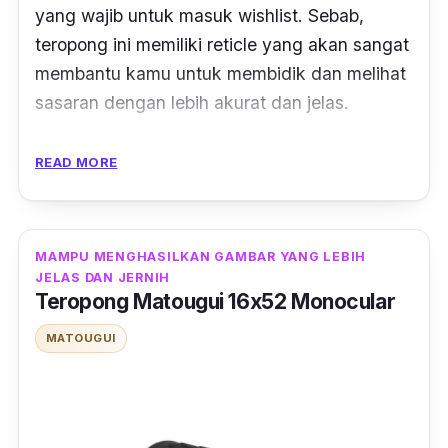
yang wajib untuk masuk wishlist. Sebab,
teropong ini memiliki
reticle
yang akan sangat
membantu kamu untuk membidik dan melihat
sasaran dengan lebih akurat dan jelas.
Bukan itu saja, teropong ini juga dilengkapi
READ MORE
dengan fitur pembesar objek yang dapat
diperbesar 3 sampai 9 kali. Produk dengan
bobot 700 gram ini, juga dilengkapi dengan
MAMPU MENGHASILKAN GAMBAR YANG LEBIH
sunshade
, yang dapat mencegah silau dari
JELAS DAN JERNIH
paparan sinar matahari.
Teropong Matougui 16x52 Monocular
MATOUGUI
Instalasinya pun mudah, dengan
menggunakan peralatan
mounting
yang
sudah disertakan dalam set pembeliannya.
Bahkan, kamu juga akan mendapatkan