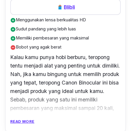
Blibli
Menggunakan lensa berkualitas HD
add_circle
Sudut pandang yang lebih luas
add_circle
Memiliki pembesaran yang maksimal
add_circle
Bobot yang agak berat
remove_circle
Kalau kamu punya hobi berburu, teropong
tentu menjadi alat yang penting untuk dimiliki.
Nah
, jika kamu bingung untuk memilih produk
yang tepat, teropong Canon Binocular ini bisa
menjadi produk yang ideal untuk kamu.
Sebab, produk yang satu ini memiliki
pembesaran yang maksimal sampai 20 kali,
dan dapat dilihat melalu dua lensa yang
READ MORE
memiliki diameter 50 mm.