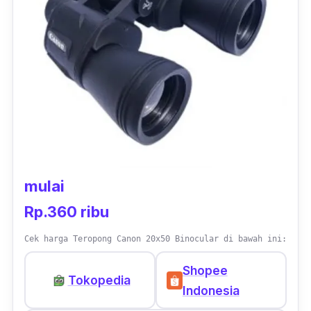
Bagian lensanya pun dibuat dari bahan kaca,
yang mampu menghasilkan pengelihatan
yang lebih jernih dan jelas. Diklaim terbuat
dari material yang berkualitas tinggi, produk
ini terbilang kuat dan tahan lama, sehingga
dapat dipakai untuk aktivitas di luar ruangan.
mulai
Rp.360 ribu
Cek harga Teropong Canon 20x50 Binocular di bawah ini:
Shopee
Tokopedia
Indonesia