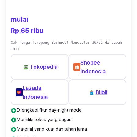
penutup lensa, dan kain microfiber untuk
membersihkan lensa.
mulai
Rp.65 ribu
Cek harga Teropong Bushnell Monocular 16x52 di bawah
ini:
Shopee
Tokopedia
Indonesia
Lazada
Blibli
Indonesia
Dilengkapi fitur day-night mode
add_circle
Memiliki fokus yang bagus
add_circle
Material yang kuat dan tahan lama
add_circle