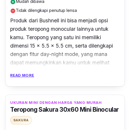
Mudah dibawa
add_circle
Tidak dilengkapi penutup lensa
remove_circle
Produk dari Bushnell ini bisa menjadi opsi
produk teropong
monocular
lainnya untuk
kamu. Teropong yang satu ini memiliki
dimensi 15 x 5.5 x 5.5 cm, serta dilengkapi
dengan fitur
day-night mode
, yang mana
dapat memungkinkan kamu untuk melihat
objek baik pada siang atau malam hari, tanpa
READ MORE
perlu terganggu akan masalah pencahayaan.
Selain itu, teropong Bushnell ini juga dapat
melakukan pembesaran 16 kali pada objek,
UKURAN MINI DENGAN HARGA YANG MURAH
Teropong Sakura 30x60 Mini Binocular
melalui lensa berdiameter 52 mm, sehingga
objek dapat terlihat lebih jelas. Produk ini juga
SAKURA
diklaim memiliki fokus yang baik dan