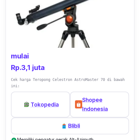
mudah dibawa. Harganya pun relatif
terjangkau dan cocok untuk semua kalangan.
mulai
Rp.3,1 juta
Cek harga Teropong Celestron AstroMaster 70 di bawah
ini:
Shopee
Tokopedia
Indonesia
Blibli
Memiliki pengatur gerak Alt-Azimuth