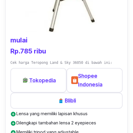
mulai
Rp.785 ribu
Cek harga Teropong Land & Sky 36050 di bawah ini:
Shopee
Tokopedia
Indonesia
Blibli
Lensa yang memiliki lapisan khusus
add_circle
Dilengkapi tambahan lensa 2 eyepieces
add_circle
Memiliki tripod yang adjustable
add_circle