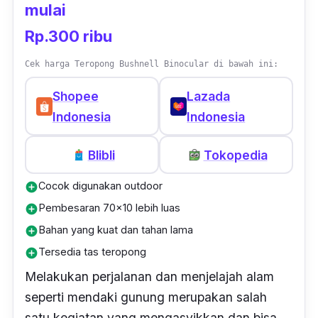
mulai
Rp.300 ribu
Cek harga Teropong Bushnell Binocular di bawah ini:
Shopee
Lazada
Indonesia
Indonesia
Blibli
Tokopedia
Cocok digunakan outdoor
add_circle
Pembesaran 70x10 lebih luas
add_circle
Bahan yang kuat dan tahan lama
add_circle
Tersedia tas teropong
add_circle
Melakukan perjalanan dan menjelajah alam
seperti mendaki gunung merupakan salah
satu kegiatan yang mengasyikkan dan bisa