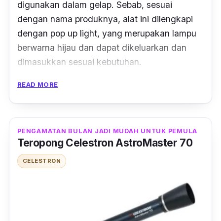
digunakan dalam gelap. Sebab, sesuai
dengan nama produknya, alat ini dilengkapi
dengan
pop up light
, yang merupakan lampu
berwarna hijau dan dapat dikeluarkan dan
dimasukkan sesuai kebutuhan.
READ MORE
Selain itu, jarak sorot lampunya pun juga
cukup jauh, yakni 25 kaki atau setara 7 meter.
Oleh sebab itu, alat ini cocok banget kamu
gunakan untuk eksplorasi goa ataupun
PENGAMATAN BULAN JADI MUDAH UNTUK PEMULA
Teropong Celestron AstroMaster 70
melakukan pengamatan di malam hari.
CELESTRON
Ditenagai dengan dua buah baterai berukuran
AAA, produk yang satu ini memiliki dimensi
13,2 x 12 x 6,4 cm dan bobot 640, yang
terbilang cukup kecil dan ringan, sehingga