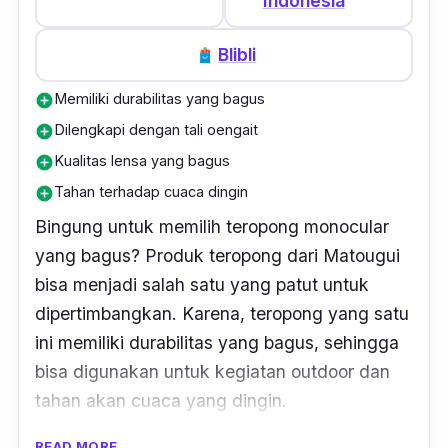
Indonesia
Blibli
Memiliki durabilitas yang bagus
add_circle
Dilengkapi dengan tali oengait
add_circle
Kualitas lensa yang bagus
add_circle
Tahan terhadap cuaca dingin
add_circle
Bingung untuk memilih teropong monocular
yang bagus? Produk teropong dari Matougui
bisa menjadi salah satu yang patut untuk
dipertimbangkan. Karena, teropong yang satu
ini memiliki durabilitas yang bagus, sehingga
bisa digunakan untuk kegiatan
outdoor
dan
tahan akan cuaca yang dingin.
READ MORE