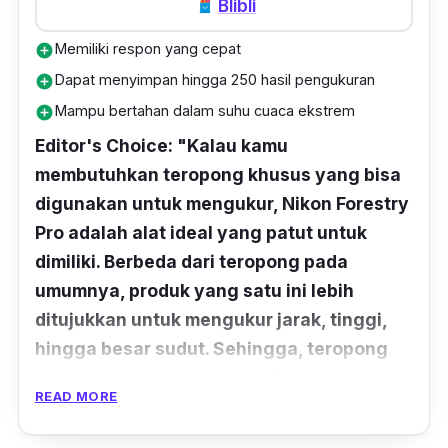
Blibli
Memiliki respon yang cepat
add_circle
Dapat menyimpan hingga 250 hasil pengukuran
add_circle
Mampu bertahan dalam suhu cuaca ekstrem
add_circle
Editor's Choice: "Kalau kamu
membutuhkan teropong khusus yang bisa
digunakan untuk mengukur, Nikon Forestry
Pro adalah alat ideal yang patut untuk
dimiliki. Berbeda dari teropong pada
umumnya, produk yang satu ini lebih
ditujukkan untuk mengukur jarak, tinggi,
hingga besar sudut. Sehingga, teropong
jenis ini lebih cocok untuk digunakan golf,
READ MORE
berlayar, berburu, dan keperluan di bidang
teknik."