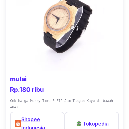
menghasilkan warna
tanning
yang
membuatnya semakin menarik seiring lama
pemakaiannya.
mulai
Rp.180 ribu
Cek harga Merry Time P-Z12 Jam Tangan Kayu di bawah
ini:
Shopee
Tokopedia
Indonesia