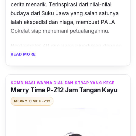
cerita menarik. Terinspirasi dari nilai-nilai
budaya dari Suku Jawa yang salah satunya
ialah ekspedisi dan niaga, membuat PALA
Cokelat siap menemani petualanganmu.
Berdiameter 40 mm yang dipadukan dengan
lebar strap 240 mm, membuat jam tangan ini
READ MORE
cocok digunakan oleh pria. Bahan kayu
sonokeling pada bagian
watch case
dan
watch face
yang menggunakan kayu maple,
KOMBINASI WARNA DIAL DAN STRAP YANG KECE
Merry Time P-Z12 Jam Tangan Kayu
membuat tampilan yang kokoh dan maskulin.
MERRY TIME P-Z12
Salah satu hal yang membuat jam tangan
kayu satu ini unik ialah, penggunaan bahan
kulit asli jenis
full grain
. Dimana seiring
pemakaian, maka kulit tersebut akan