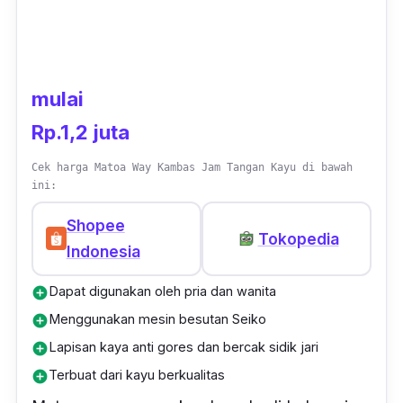
mulai
Rp.1,2 juta
Cek harga Matoa Way Kambas Jam Tangan Kayu di bawah
ini:
Shopee
Tokopedia
Indonesia
Dapat digunakan oleh pria dan wanita
add_circle
Menggunakan mesin besutan Seiko
add_circle
Lapisan kaya anti gores dan bercak sidik jari
add_circle
Terbuat dari kayu berkualitas
add_circle