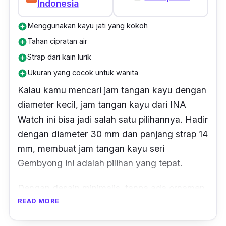
Indonesia
Menggunakan kayu jati yang kokoh
add_circle
Tahan cipratan air
add_circle
Strap dari kain lurik
add_circle
Ukuran yang cocok untuk wanita
add_circle
Kalau kamu mencari jam tangan kayu dengan
diameter kecil, jam tangan kayu dari INA
Watch ini bisa jadi salah satu pilihannya. Hadir
dengan diameter 30 mm dan panjang strap 14
mm, membuat jam tangan kayu seri
Gembyong ini adalah pilihan yang tepat.
Dengan desain minimalis, tanpa ada ornamen
READ MORE
atau corak berlebih, memberikan kesan
elegan kepada yang memakainya. Terlebih