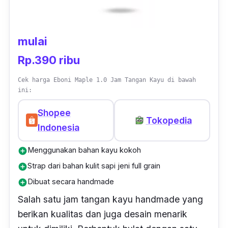
mulai
Rp.390 ribu
Cek harga Eboni Maple 1.0 Jam Tangan Kayu di bawah
ini:
Shopee
Tokopedia
Indonesia
Menggunakan bahan kayu kokoh
add_circle
Strap dari bahan kulit sapi jeni full grain
add_circle
Dibuat secara handmade
add_circle
Salah satu jam tangan kayu
handmade
yang
berikan kualitas dan juga desain menarik