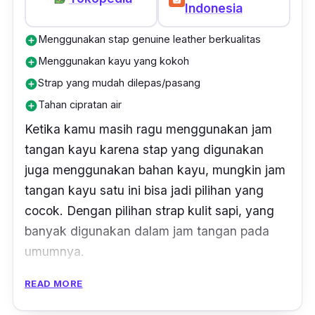
Indonesia
Menggunakan stap genuine leather berkualitas
add_circle
Menggunakan kayu yang kokoh
add_circle
Strap yang mudah dilepas/pasang
add_circle
Tahan cipratan air
add_circle
Ketika kamu masih ragu menggunakan jam
tangan kayu karena stap yang digunakan
juga menggunakan bahan kayu, mungkin jam
tangan kayu satu ini bisa jadi pilihan yang
cocok. Dengan pilihan strap kulit sapi, yang
banyak digunakan dalam jam tangan pada
umumnya.
READ MORE
Selain keunikan dari penggunaan kulit sapi
yang berkualitas, juga bahan kayu yang