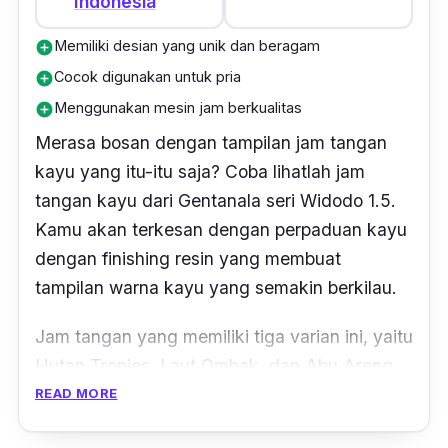
Indonesia
Memiliki desian yang unik dan beragam
add_circle
Cocok digunakan untuk pria
add_circle
Menggunakan mesin jam berkualitas
add_circle
Merasa bosan dengan tampilan jam tangan
kayu yang itu-itu saja? Coba lihatlah jam
tangan kayu dari Gentanala seri Widodo 1.5.
Kamu akan terkesan dengan perpaduan kayu
dengan
finishing
resin yang membuat
tampilan warna kayu yang semakin berkilau.
Jam tangan yang memiliki tiga varian ini, yaitu
Hutan Tropies, Laut Ombak, dan Abu Areng
dibedakan dengan tampilan gambar yang ada
READ MORE
di dalam jam tangannya. Walaupun memiliki