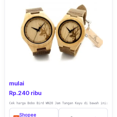
canadian maple untuk kedua varian warna
dari jam tangan ini. Dengan
finishing
tampilan
natural kayu yang digunakan, sehingga kamu
yang menggunakan akan terkesan elegan.
mulai
Rp.240 ribu
Cek harga Bobo Bird WN20 Jam Tangan Kayu di bawah ini:
Shopee