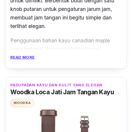
untuk dimiliki. Berbentuk bulat dengan satu
knob
putaran untuk pengaturan jarum jam,
membuat jam tangan ini begitu simple dan
terlihat elegan.
Penggunaan bahan kayu canadian maple
yang terkenal dengan karakter keras,
berpengaruh kepada daya tahan dari jam
READ MORE
tangan ini yang menjadi semakin awet
pastinya. Serta sertifikasi 5atm yang tahan
akan cipratan air.
PADUPADAN KAYU DAN KULIT YANG ELEGAN
Woodka Loca Jati Jam Tangan Kayu
Dipadukan dengan strap kulit sapi jenis
full
WOODKA
grain
, yang pastinya berkualitas tinggi. Hal
lain yang membuat jam tangan asal kota
Bandung ini berkualitas, ialah penggunaan
Miyota by Citizen Japan untuk mesin