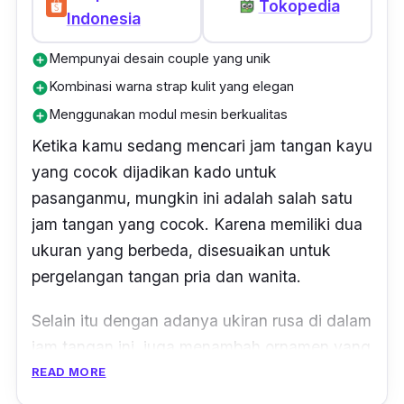
Tokopedia
Indonesia
Mempunyai desain couple yang unik
add_circle
Kombinasi warna strap kulit yang elegan
add_circle
Menggunakan modul mesin berkualitas
add_circle
Ketika kamu sedang mencari jam tangan kayu
yang cocok dijadikan kado untuk
pasanganmu, mungkin ini adalah salah satu
jam tangan yang cocok. Karena memiliki dua
ukuran yang berbeda, disesuaikan untuk
pergelangan tangan pria dan wanita.
Selain itu dengan adanya ukiran rusa di dalam
jam tangan ini, juga menambah ornamen yang
pas untuk jarum jam yang simple dan
READ MORE
minimalis. Menggunakan bahan bambu,