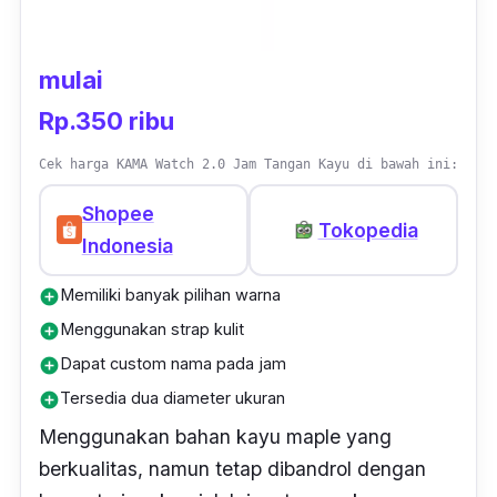
mulai
Rp.350 ribu
Cek harga KAMA Watch 2.0 Jam Tangan Kayu di bawah ini:
Shopee
Tokopedia
Indonesia
Memiliki banyak pilihan warna
add_circle
Menggunakan strap kulit
add_circle
Dapat custom nama pada jam
add_circle
Tersedia dua diameter ukuran
add_circle
Menggunakan bahan kayu maple yang
berkualitas, namun tetap dibandrol dengan