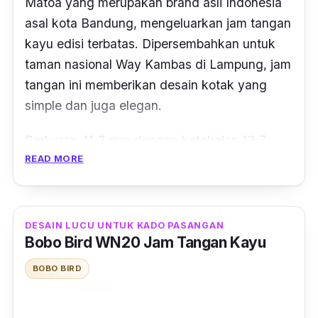
Matoa yang merupakan brand asli Indonesia
asal kota Bandung, mengeluarkan jam tangan
kayu edisi terbatas. Dipersembahkan untuk
taman nasional Way Kambas di Lampung, jam
tangan ini memberikan desain kotak yang
simple dan juga elegan.
Berkuran 41.3 mm dengan ketebalan 13.7
READ MORE
mm, jam tangan kayu Matoa seri Way
Kambas ini dibekali mesin berkualitas dari
Seiko Quartz VD78. Selain itu jam tangan
kayu ini menggunakan K1 flat glass, yang
DESAIN LUCU UNTUK KADO PASANGAN
Bobo Bird WN20 Jam Tangan Kayu
membuat kaca dari jam tangan ini tahan
terhadap goresan dan sidik jari.
BOBO BIRD
Matoa Way Kambas terbuat dari kayu