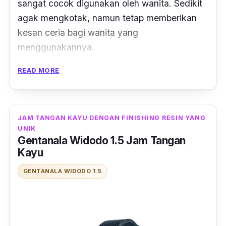
sangat cocok digunakan oleh wanita. Sedikit
agak mengkotak, namun tetap memberikan
kesan ceria bagi wanita yang
menggunakannya.
READ MORE
Hal itu terjadi karena corak-corak yang ada
disetiap varian warna dari jam tangan
berbahan kayu sonokeling ini. Jika kamu
mencari kesan elegan, terdapat varian tan
JAM TANGAN KAYU DENGAN FINISHING RESIN YANG
UNIK
leather. Atau kamu adalah orang yang
Gentanala Widodo 1.5 Jam Tangan
periang, varian Tosca mix leather bisa jadi
Kayu
pilihan yang tepat.
GENTANALA WIDODO 1.5
Berdiameter 38 mm dengan ketebalan 95
mm, serta ukuran lebar strap yang hanya 2
cm dan pajang 25 cm tentu jadi ukuran pas