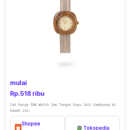
ataupun pria. Selain itu, pilihan warna yang
diberikan juga sangat bervariatif, sehingga
dapat disesuaikan dengan warna kesukaan.
mulai
Rp.518 ribu
Cek harga INA Watch Jam Tangan Kayu Jati Gambyong di
bawah ini:
Shopee
Tokopedia